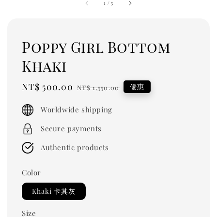
1
/
5
Poppy Girl Bottom
Khaki
Sale
NT$ 500.00
Regular
優惠
NT$ 1,550.00
price
price
Worldwide shipping
Secure payments
Authentic products
Color
Khaki 卡其灰
Size