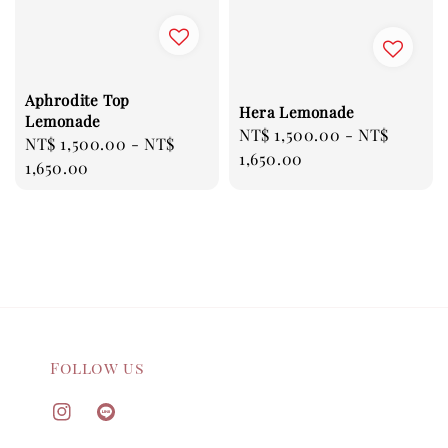
Aphrodite Top
Hera Lemonade
Lemonade
Regular
NT$ 1,500.00
-
NT$
Regular
NT$ 1,500.00
-
NT$
price
1,650.00
price
1,650.00
Follow us