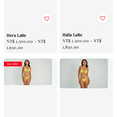
Halia Latte
Hera Latte
Regular
NT$ 1,500.00
-
NT$
Regular
NT$ 1,500.00
-
NT$
price
1,850.00
price
1,650.00
Best Seller