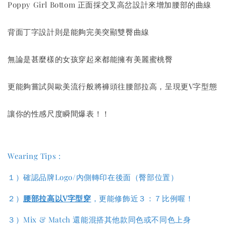
Poppy Girl Bottom 正面採交叉高岔設計來增加腰部的曲線
背面丁字設計則是能夠完美突顯雙臀曲線
無論是甚麼樣的女孩穿起來都能擁有美麗蜜桃臀
更能夠嘗試與歐美流行般將褲頭往腰部拉高，呈現更V字型態
讓你的性感尺度瞬間爆表！！
Wearing Tips :
１）確認品牌Logo/內側轉印在後面（臀部位置）
２）
腰部拉高以V字型穿
，更能修飾近３：７比例喔！
３）Mix & Match 還能混搭其他款同色或不同色上身