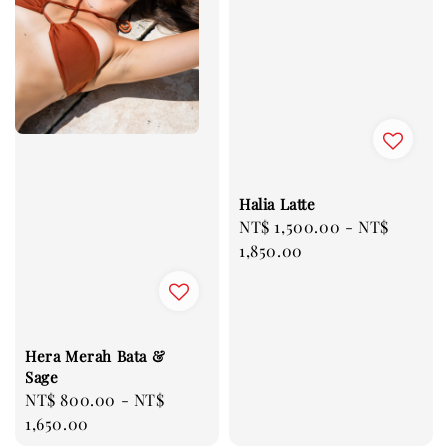
Halia Latte
Regular
NT$ 1,500.00
-
NT$
price
1,850.00
Hera Merah Bata &
Sage
Regular
NT$ 800.00
-
NT$
price
1,650.00