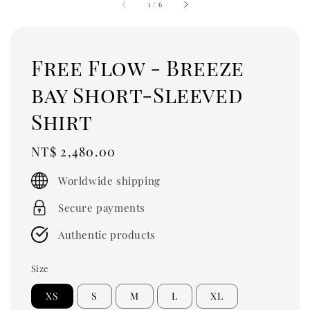
1
/
6
Free Flow - Breeze
bay Short-Sleeved
Shirt
Regular
NT$ 2,480.00
price
Worldwide shipping
Secure payments
Authentic products
Size
XS
S
M
L
XL