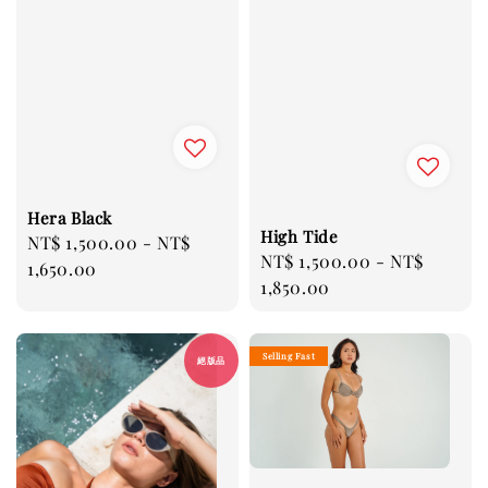
Hera Black
High Tide
Regular
NT$ 1,500.00
-
NT$
Regular
NT$ 1,500.00
-
NT$
price
1,650.00
price
1,850.00
Selling Fast
絕版品