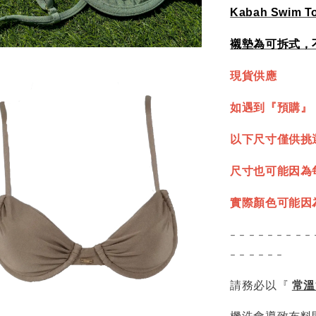
Kabah Swim T
襯墊為可拆式，
現貨供應
如遇到『預購』
以下尺寸僅供挑
尺寸也可能因為
實際顏色可能因
- - - - - - - - - 
- - - - - -
請務必以『
常溫
機洗會導致布料