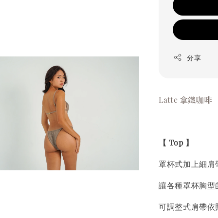
分享
Latte 拿鐵咖啡
【 Top 】
罩杯式加上細肩
讓各種罩杯胸型
可調整式肩帶依