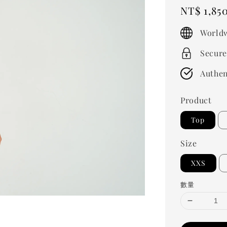
Regular
NT$ 1,85
price
Worldw
Secure
Authen
Product
Top
Size
XXS
數量