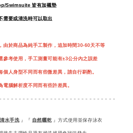
op/Swimsuite
皆有加襯墊
不需要或清洗時可以取出
，由於商品為純手工製作，追加時間30-60天不等
選參考使用，手工測量可能有±3公分內之誤差
每個人身型不同而有些微差異，請自行斟酌。
為電腦解析度不同而有些許差異。
- - - - - - - - - - - - - - - - - - - - - - - - - - - - - -
清水手洗
』『
自然曬乾
』方式使用並保存泳衣
間接失去彈性且恐有越洗越褪色狀況發生