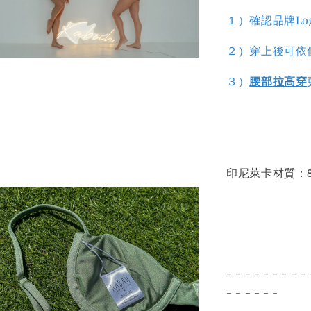
１）確認品牌Lo
２）穿上後可依
３）
腰部拉高穿
印尼萊卡材質：80% N
- - - - - - - - - 
- - - - - -