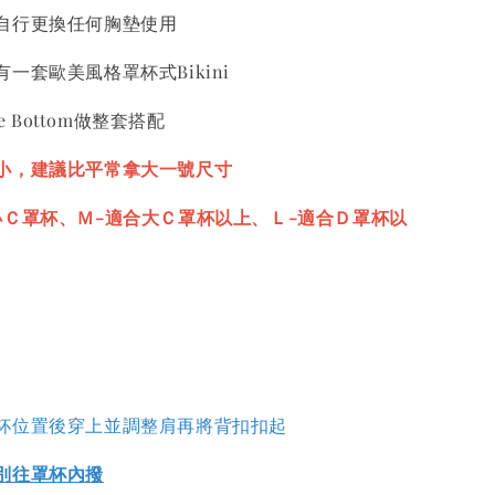
自行更換任何胸墊使用
一套歐美風格罩杯式Bikini
te Bottom做整套搭配
小，建議比平常拿大一號尺寸
小Ｃ罩杯、Ｍ-適合大Ｃ罩杯以上、Ｌ-適合Ｄ罩杯以
杯位置後穿上並調整肩再將背扣扣起
別往罩杯內撥