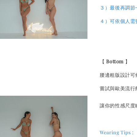
３）最後再調節
４）
可依個人需
【
Bottom
】
腰邊粗版設計可
嘗試與歐美流行
讓你的性感尺度
Wearing Tips :