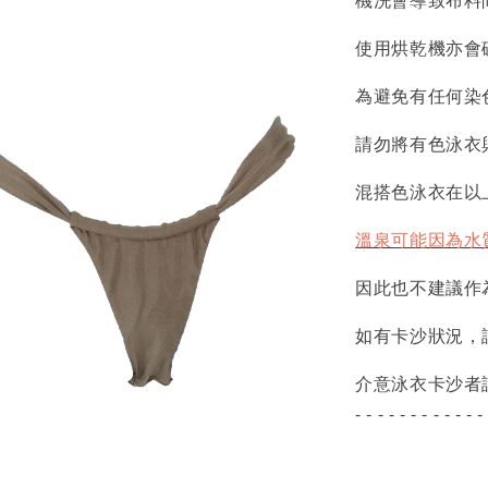
使用烘乾機亦會
為避免有任何染
請勿將有色泳衣
混搭色泳衣在以
溫泉可能因為水
因此也不建議作
如有卡沙狀況，
介意泳衣卡沙者
- - - - - - - - - - - -