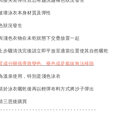
破壞泳衣本身材質及彈性
色狀況發生
與淺色衣物在未乾狀態下交疊放置一起
上步驟清洗完後請立即平放至適當位置使其自然曬乾
質成分關係導致變色、褪色或是氣味無法移除
為溫泉使用，特別是淺色泳衣
請於泳衣曬乾後再以輕彈布料方式將沙子彈出
請三思後購買
 - - - - - - - - - - - - - - - - - - - - - - - - - - - - - - - - -