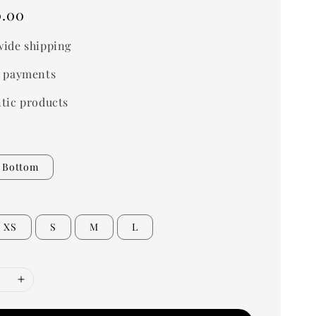
0.00
ide shipping
 payments
tic products
Bottom
XS
S
M
L