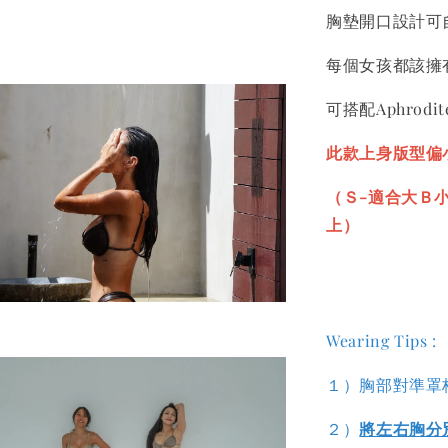
胸墊開口設計可
每個女孩都該擁有
可搭配Aphrodi
此款上身版型偏
（Ｓ-適合大Ｂ
上）
Wearing Tips :
１）胸部對準罩
２）
將左右胸分