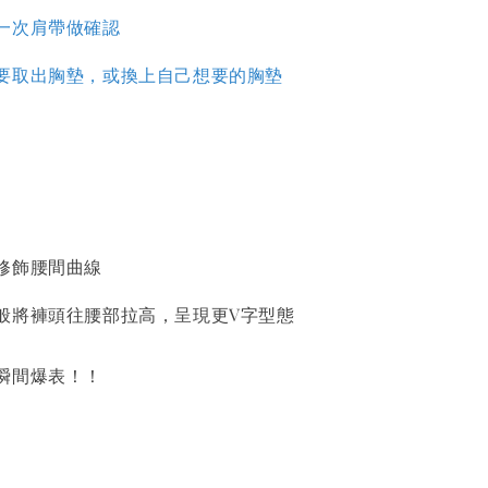
一次肩帶做確認
要取出胸墊，或換上自己想要的胸墊
修飾腰間曲線
般將褲頭往腰部拉高，呈現更V字型態
瞬間爆表！！