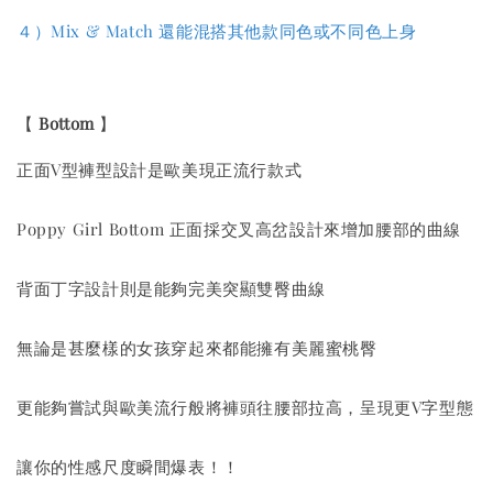
４
）
Mix & Match 還能混搭其他款同色或不同色上身
【
Bottom
】
正面V型褲型設計是歐美現正流行款式
Poppy Girl Bottom 正面採交叉高岔設計來增加腰部的曲線
背面丁字設計則是能夠完美突顯雙臀曲線
無論是甚麼樣的女孩穿起來都能擁有美麗蜜桃臀
更能夠嘗試與歐美流行般將褲頭往腰部拉高，呈現更V字型態
讓你的性感尺度瞬間爆表！！