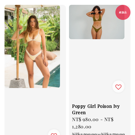
絕版品
Poppy Girl Poison Ivy
Green
Sale
NT$ 980.00
-
NT$
price
1,280.00
Regular
NT$ 1,500.00
-
NT$ 1,750.00