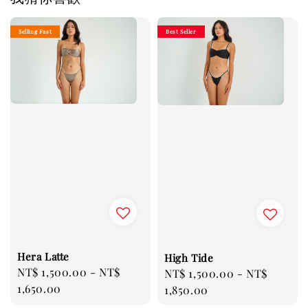
Selling Fast
Best Seller
Hera Latte
High Tide
Regular
NT$ 1,500.00
-
NT$
Regular
NT$ 1,500.00
-
NT$
price
1,650.00
price
1,850.00