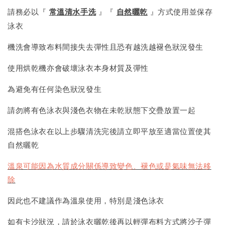
請務必以『
常溫清水手洗
』『
自然曬乾
』方式使用並保存
泳衣
機洗會導致布料間接失去彈性且恐有越洗越褪色狀況發生
使用烘乾機亦會破壞泳衣本身材質及彈性
為避免有任何染色狀況發生
請勿將有色泳衣與淺色衣物在未乾狀態下交疊放置一起
混搭色泳衣在以上步驟清洗完後請立即平放至適當位置使其
自然曬乾
溫泉可能因為水質成分關係導致變色、褪色或是氣味無法移
除
因此也不建議作為溫泉使用，特別是淺色泳衣
如有卡沙狀況，請於泳衣曬乾後再以輕彈布料方式將沙子彈