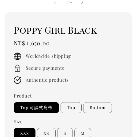
1
/
9
Poppy Girl Black
Regular
NT$ 1,650.00
price
Worldwide shipping
Secure payments
Authentic products
Product
Top 可調式肩帶
Top
Bottom
Size
XXS
XS
S
M