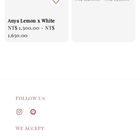
price
Anya Lemon x White
Regular
NT$ 1,500.00
-
NT$
price
1,650.00
Follow us
We accept