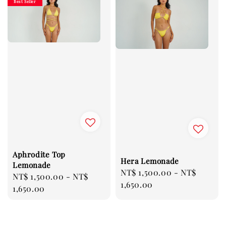
Best Seller
Aphrodite Top
Hera Lemonade
Lemonade
Regular
NT$ 1,500.00
-
NT$
Regular
NT$ 1,500.00
-
NT$
price
1,650.00
price
1,650.00