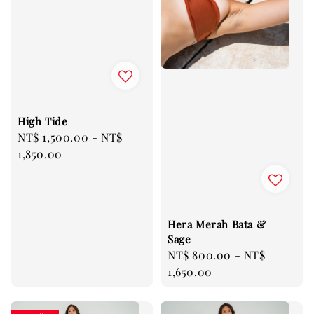
High Tide
Regular
NT$ 1,500.00
-
NT$
price
1,850.00
Hera Merah Bata &
Sage
Regular
NT$ 800.00
-
NT$
price
1,650.00