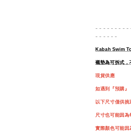
- - - - - - - - - 
- - - - - -
Kabah Swim T
襯墊為可拆式，
現貨供應
如遇到『預購』
以下尺寸僅供挑
尺寸也可能因為
實際顏色可能因