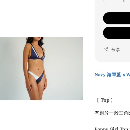
分享
Navy
海軍藍
x 
【
Top
】
有別於一般三角
Poppy Girl