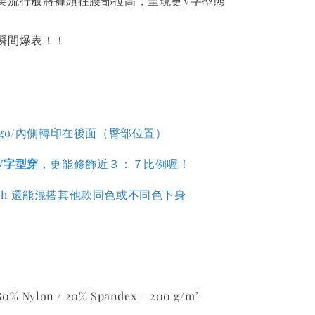
美流行般將褲頭往腰部拉高，呈現更V字型態
瞬間爆表！！
go/內側轉印在後面（臀部位置）
V字型穿
，更能修飾近３：７比例喔！
atch 還能混搭其他款同色或不同色下身
ylon / 20% Spandex – 200 g/m²