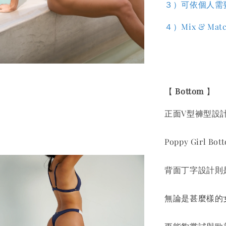
３）
可依個人需
４
）
Mix & 
【
Bottom
】
正面V型褲型設
Poppy Gir
背面丁字設計則
無論是甚麼樣的