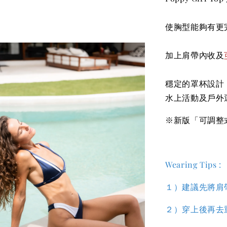
使胸型能夠有更
加上肩帶內收及
穩定的罩杯設計
水上活動及戶外
※新版「可調整
Wearing Tips :
１）建議先將肩
２）穿上後再去