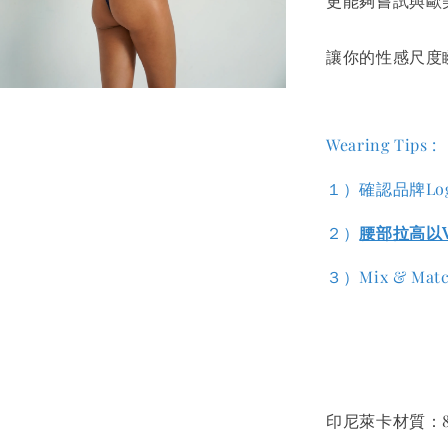
更能夠嘗試與歐
讓你的性感尺度
Wearing Tips :
１）確認品牌Lo
２）
腰部拉高以
３）Mix & M
印尼萊卡材質：80% N