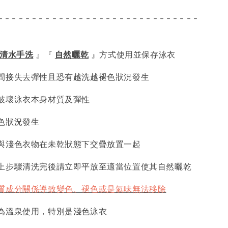
- - - - - - - - - - - - - - - - - - - - - - - - - - - - - -
清水手洗
』『
自然曬乾
』方式使用並保存泳衣
間接失去彈性且恐有越洗越褪色狀況發生
破壞泳衣本身材質及彈性
色狀況發生
與淺色衣物在未乾狀態下交疊放置一起
上步驟清洗完後請立即平放至適當位置使其自然曬乾
質成分關係導致變色、褪色或是氣味無法移除
為溫泉使用，特別是淺色泳衣