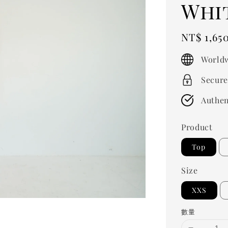
Whi
Regular
NT$ 1,65
price
Worldw
Secure
Authen
Product
Top
Size
XXS
數量