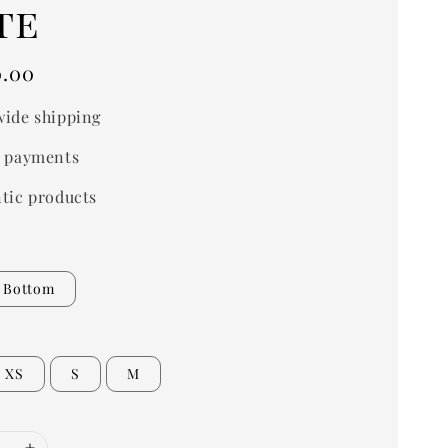
te
0.00
ide shipping
 payments
tic products
Bottom
XS
S
M