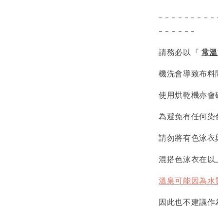
- - - - - - - - - 
- - - - - -
請務必以『
常溫
機洗會導致布料
使用烘乾機亦會
為避免有任何染
請勿將有色泳衣
混搭色泳衣在以
溫泉可能因為水
因此也不建議作