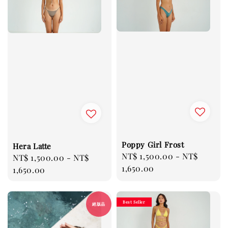
Poppy Girl Frost
Hera Latte
Regular
NT$ 1,500.00
-
NT$
Regular
NT$ 1,500.00
-
NT$
price
1,650.00
price
1,650.00
Best Seller
絕版品