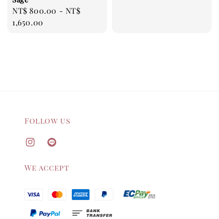
Regular
NT$ 800.00
-
NT$
price
1,650.00
Follow us
We accept