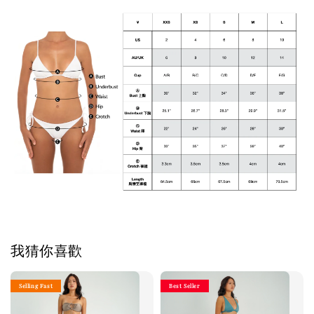
我猜你喜歡
Selling Fast
Best Seller