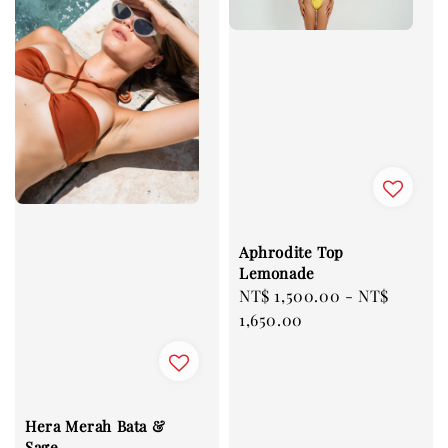
Aphrodite Top
Lemonade
Regular
NT$ 1,500.00
-
NT$
price
1,650.00
Hera Merah Bata &
Sage