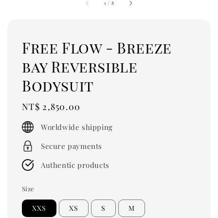
1
/
8
Free Flow - Breeze
bay Reversible
Bodysuit
Regular
NT$ 2,850.00
price
Worldwide shipping
Secure payments
Authentic products
Size
XXS
XS
S
M