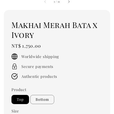
1
/
11
Makhai Merah Bata x
Ivory
Regular
NT$ 1,750.00
price
Worldwide shipping
Secure payments
Authentic products
Product
Top
Bottom
Size