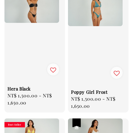
Hera Black
Poppy Girl Frost
Regular
NT$ 1,500.00
-
NT$
Regular
NT$ 1,500.00
-
NT$
price
1,650.00
price
1,650.00
優惠
Best Seller