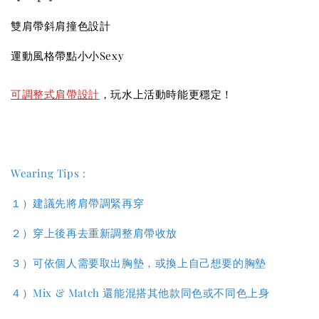
雙肩帶斜肩
撞色
設計
運動風格帶點小小Sexy
可調整式肩帶設計
，玩水上活動時能更穩定！
Wearing Tips :
１）建議先將肩帶調緊再穿
２）穿上後再去重新調整肩帶收放
３）
可依個人需要取出胸墊，或換上自己想要的胸墊
４
）
Mix & Match 還能混搭其他款同色或不同色上身