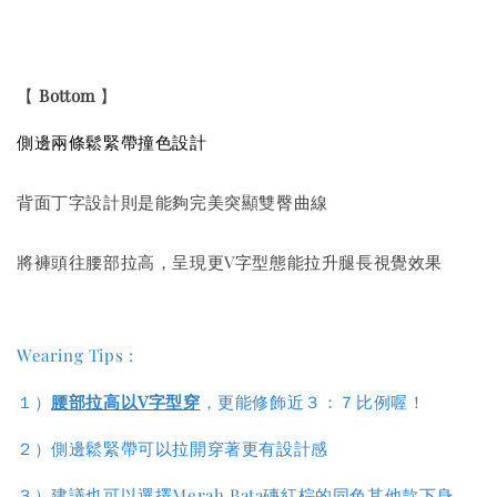
【
Bottom
】
側邊兩條鬆緊帶
撞色
設計
背面丁字設計則是能夠完美突顯雙臀曲線
將褲頭往腰部拉高，呈現更V字型態能拉升腿長視覺效果
Wearing Tips :
１）
腰部拉高以V字型穿
，更能修飾近３：７比例喔！
２）側邊鬆緊帶可以拉開穿著更有設計感
３）
建議也可以選擇Merah Bata磚紅棕的同色其他款下身