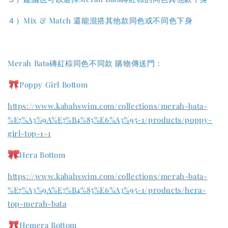
４）Mix & Match 還能混搭其他款同色或不同色下身
Merah Bata磚紅棕同色不同款
購物傳送門：
Poppy Girl Bottom
https://www.kabahswim.com/collections/merah-bata-
%E7%A3%9A%E7%B4%85%E6%A3%95-1/products/poppy-
girl-top-1-1
Hera Bottom
https://www.kabahswim.com/collections/merah-bata-
%E7%A3%9A%E7%B4%85%E6%A3%95-1/products/hera-
top-merah-bata
Hemera Bottom