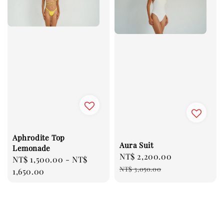
Aphrodite Top
Aura Suit
Lemonade
Sale
NT$ 2,200.00
Regular
Regular
NT$ 1,500.00
-
NT$
price
price
NT$ 3,050.00
price
1,650.00