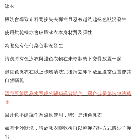
泳衣
機洗會導致布料間接失去彈性且恐有越洗越褪色狀況發生
使用烘乾機亦會破壞泳衣本身材質及彈性
為避免有任何染色狀況發生
請勿將有色泳衣與淺色衣物在未乾狀態下交疊放置一起
混搭色泳衣在以上步驟清洗完後請立即平放至適當位置使其
自然曬乾
溫泉可能因為水質成分關係導致變色、褪色或是氣味無法移
除
因此也不建議作為溫泉使用，特別是淺色泳衣
如有卡沙狀況，請於泳衣曬乾後再以輕彈布料方式將沙子彈
出