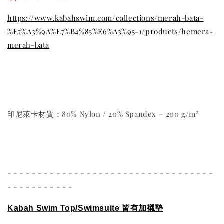
https://www.kabahswim.com/collections/merah-bata-
%E7%A3%9A%E7%B4%85%E6%A3%95-1/products/hemera-
merah-bata
印尼萊卡材質：80% Nylon / 20% Spandex – 200 g/m²
- - - - - - - - - - - - - - - - - - - - - - - - - - - - - - - - - -
- - - - - - - - - - -
Kabah Swim Top/Swimsuite
皆有加襯墊