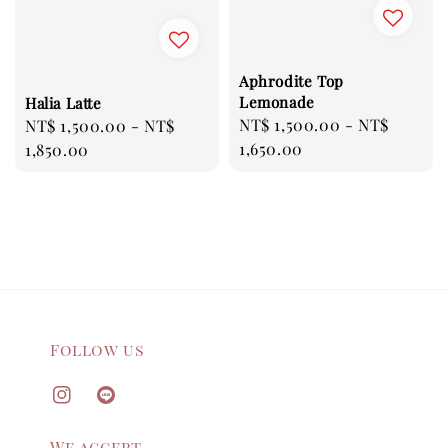
Aphrodite Top
Lemonade
Halia Latte
Regular
NT$ 1,500.00
-
NT$
Regular
NT$ 1,500.00
-
NT$
price
1,650.00
price
1,850.00
Follow us
We accept