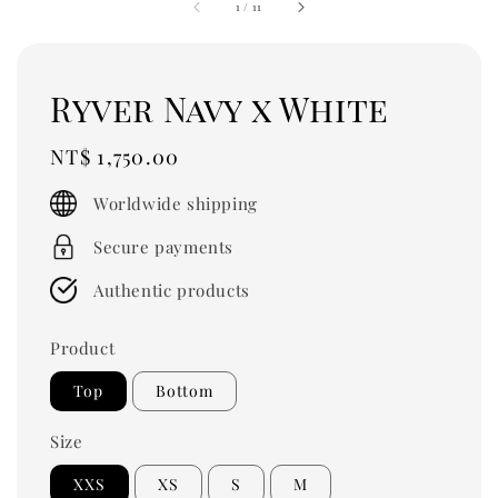
1
/
11
Ryver Navy x White
Regular
NT$ 1,750.00
price
Worldwide shipping
Secure payments
Authentic products
Product
Top
Bottom
Size
XXS
XS
S
M