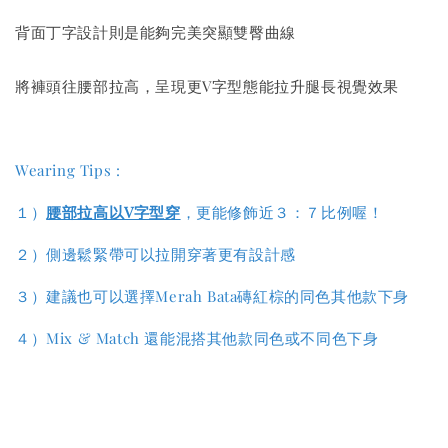
背面丁字設計則是能夠完美突顯雙臀曲線
將褲頭往腰部拉高，呈現更V字型態能拉升腿長視覺效果
Wearing Tips :
１）
腰部拉高以V字型穿
，更能修飾近３：７比例喔！
２）側邊鬆緊帶可以拉開穿著更有設計感
３）
建議也可以選擇Merah Bata磚紅棕的同色其他款下身
４）Mix & Match 還能混搭其他款同色或不同色下身