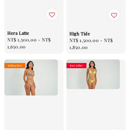
Hera Latte
High Tide
Regular
NT$ 1,500.00
-
NT$
Regular
NT$ 1,500.00
-
NT$
price
1,650.00
price
1,850.00
Selling Fast
Best Seller