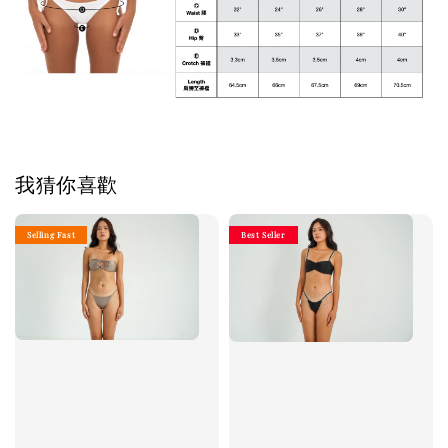
我猜你喜歡
Selling Fast
Best Seller