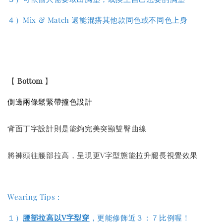
４
）
Mix & Match 還能混搭其他款同色或不同色上身
【
Bottom
】
側邊兩條鬆緊帶
撞色
設計
背面丁字設計則是能夠完美突顯雙臀曲線
將褲頭往腰部拉高，呈現更V字型態能拉升腿長視覺效果
Wearing Tips :
１）
腰部拉高以V字型穿
，更能修飾近３：７比例喔！