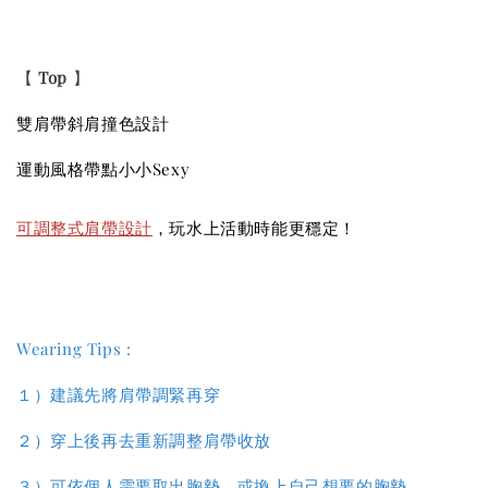
【
Top
】
雙肩帶斜肩
撞色
設計
運動風格帶點小小Sexy
可調整式肩帶設計
，玩水上活動時能更穩定！
Wearing Tips :
１）建議先將肩帶調緊再穿
２）穿上後再去重新調整肩帶收放
３）
可依個人需要取出胸墊，或換上自己想要的胸墊