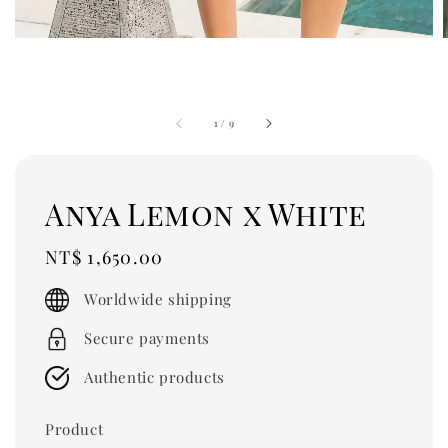
1
/
9
Anya Lemon x White
Regular
NT$ 1,650.00
price
Worldwide shipping
Secure payments
Authentic products
Product