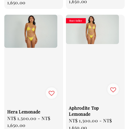
price
1,650.00
price
1,650.00
Best Seller
Aphrodite Top
Hera Lemonade
Lemonade
Regular
NT$ 1,500.00
-
NT$
Regular
NT$ 1,500.00
-
NT$
price
1,650.00
price
1,650.00