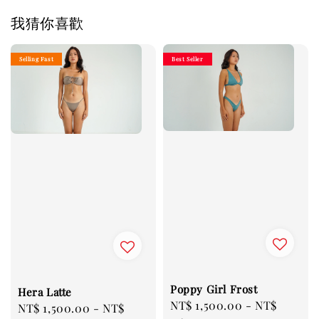
我猜你喜歡
Selling Fast
Best Seller
Poppy Girl Frost
Hera Latte
Regular
NT$ 1,500.00
-
NT$
Regular
NT$ 1,500.00
-
NT$