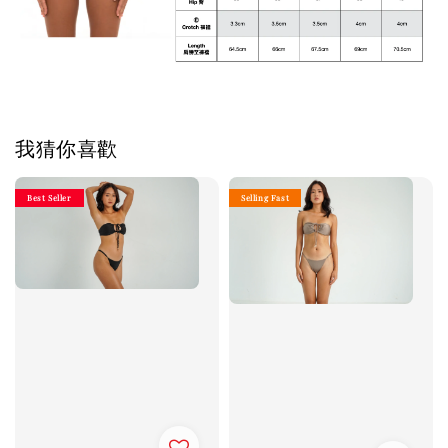
我猜你喜歡
Best Seller
Selling Fast