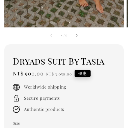
1
/
5
Dryads Suit By Tasia
Sale
NT$ 900.00
Regular
優惠
NT$ 3,050.00
price
price
Worldwide shipping
Secure payments
Authentic products
Size