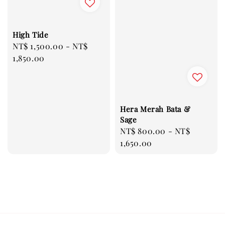
High Tide
Regular
NT$ 1,500.00
-
NT$
price
1,850.00
Hera Merah Bata &
Sage
Regular
NT$ 800.00
-
NT$
price
1,650.00