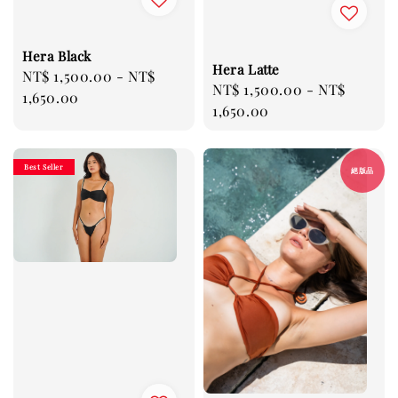
Hera Black
Hera Latte
Regular
NT$ 1,500.00
-
NT$
Regular
NT$ 1,500.00
-
NT$
price
1,650.00
price
1,650.00
Best Seller
絕版品