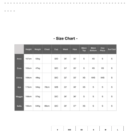
- - - - - - - - - - - - - - - - - - - - - - - - - - - - - - - - - - - - - - - - -
- - - -