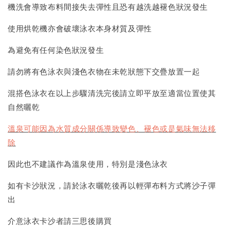
機洗會導致布料間接失去彈性且恐有越洗越褪色狀況發生
使用烘乾機亦會破壞泳衣本身材質及彈性
為避免有任何染色狀況發生
請勿將有色泳衣與淺色衣物在未乾狀態下交疊放置一起
混搭色泳衣在以上步驟清洗完後請立即平放至適當位置使其
自然曬乾
溫泉可能因為水質成分關係導致變色、褪色或是氣味無法移
除
因此也不建議作為溫泉使用，特別是淺色泳衣
如有卡沙狀況，請於泳衣曬乾後再以輕彈布料方式將沙子彈
出
介意泳衣卡沙者請三思後購買