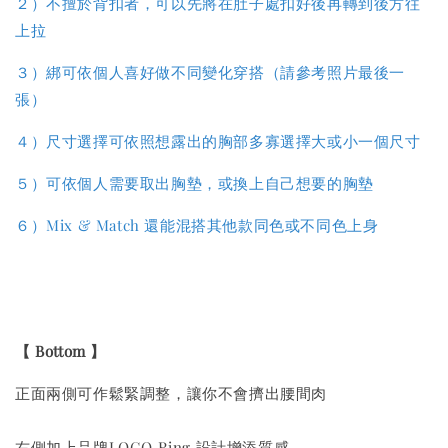
２）不擅於背扣者，可以先將在肚子處扣好後再轉到後方往
上拉
３）綁可依個人喜好做不同變化穿搭（請參考照片最後一
張）
４）尺寸選擇可依照想露出的胸部多寡選擇大或小一個尺寸
５）
可依個人需要取出胸墊，或換上自己想要的胸墊
６
）
Mix & Match 還能混搭其他款同色或不同色上身
【
Bottom
】
正面兩側可作鬆緊調整，讓你不會擠出腰間肉
右側加上品牌LOGO Ring 設計增添質感