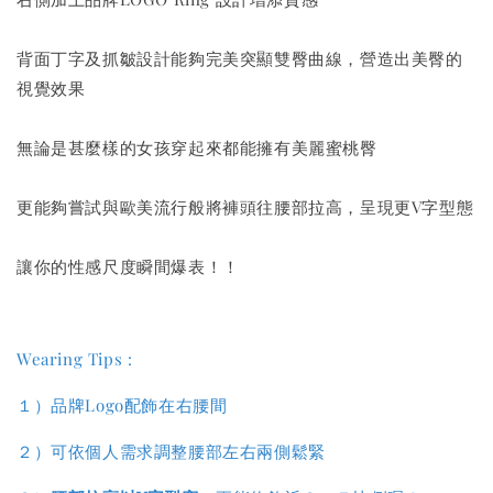
背面丁字及抓皺設計能夠完美突顯雙臀曲線，營造出美臀的
視覺效果
無論是甚麼樣的女孩穿起來都能擁有美麗蜜桃臀
更能夠嘗試與歐美流行般將褲頭往腰部拉高，呈現更V字型態
讓你的性感尺度瞬間爆表！！
Wearing Tips :
１）品牌Logo配飾在右腰間
２）可依個人需求調整腰部左右兩側鬆緊