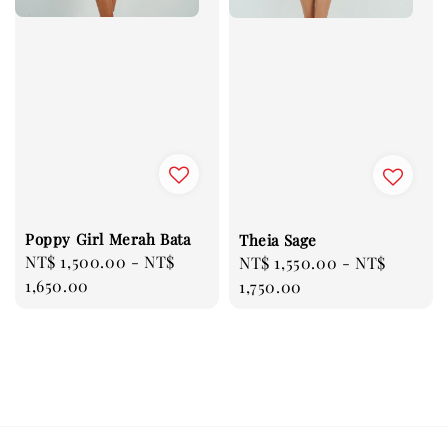
Poppy Girl Merah Bata
Theia Sage
Regular
NT$ 1,500.00
-
NT$
Regular
NT$ 1,550.00
-
NT$
price
1,650.00
price
1,750.00