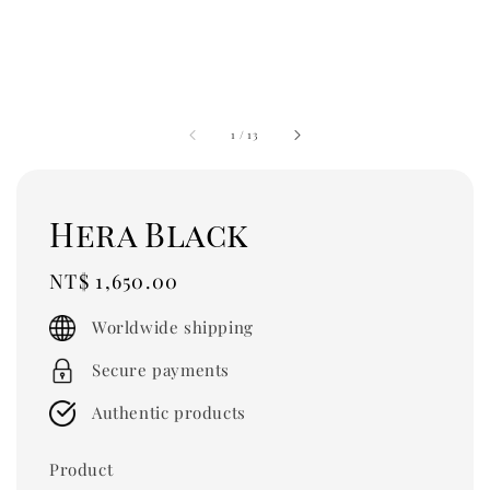
1
/
13
Hera Black
Regular
NT$ 1,650.00
price
Worldwide shipping
Secure payments
Authentic products
Product