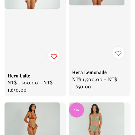
Hera Lemonade
Hera Latte
Regular
NT$ 1,500.00
-
NT$
Regular
NT$ 1,500.00
-
NT$
price
1,650.00
price
1,650.00
New