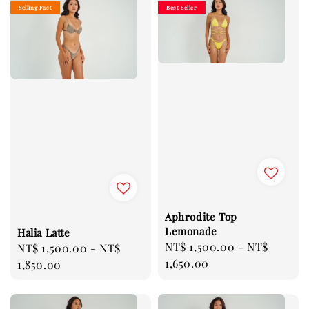
Selling Fast
Best Seller
Aphrodite Top
Lemonade
Halia Latte
Regular
NT$ 1,500.00
-
NT$
Regular
NT$ 1,500.00
-
NT$
price
1,650.00
price
1,850.00