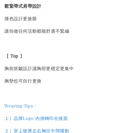
鬆緊帶式肩帶設計
撞色設計更搶眼
讓你做任何活動都能舒適不緊繃
【
Top
】
胸前抓皺設計讓胸部更穩定更集中
胸墊也可自行更換
Wearing Tips :
１）
品牌Logo/內側轉印在後面
２）
穿上後將左右胸往中間撥動