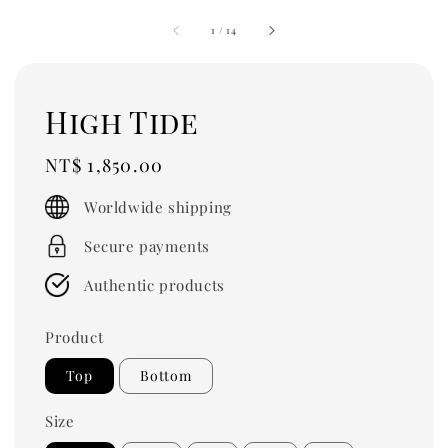
1
/
14
High Tide
Regular
NT$ 1,850.00
price
Worldwide shipping
Secure payments
Authentic products
Product
Top
Bottom
Size