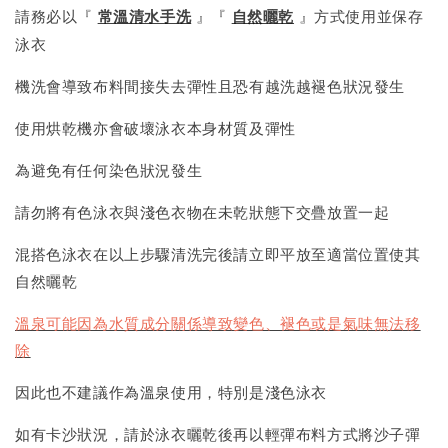
請務必以『
常溫清水手洗
』『
自然曬乾
』方式使用並保存
泳衣
機洗會導致布料間接失去彈性且恐有越洗越褪色狀況發生
使用烘乾機亦會破壞泳衣本身材質及彈性
為避免有任何染色狀況發生
請勿將有色泳衣與淺色衣物在未乾狀態下交疊放置一起
混搭色泳衣在以上步驟清洗完後請立即平放至適當位置使其
自然曬乾
溫泉可能因為水質成分關係導致變色、褪色或是氣味無法移
除
因此也不建議作為溫泉使用，特別是淺色泳衣
如有卡沙狀況，請於泳衣曬乾後再以輕彈布料方式將沙子彈