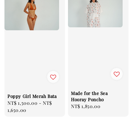
Made for the Sea
Poppy Girl Merah Bata
Hooray Poncho
Regular
NT$ 1,500.00
-
NT$
Regular
NT$ 1,850.00
price
1,650.00
price