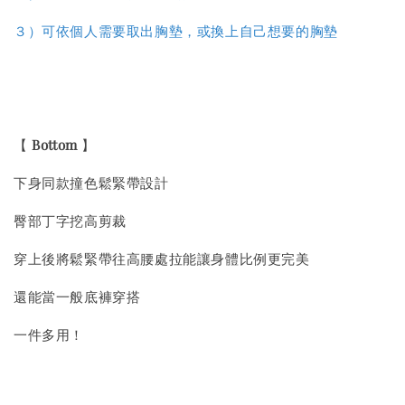
３）
可依個人需要取出胸墊，或換上自己想要的胸墊
【
Bottom
】
下身同款撞色鬆緊帶設計
臀部丁字挖高剪裁
穿上後將鬆緊帶往高腰處拉能讓身體比例更完美
還能當一般底褲穿搭
一件多用！