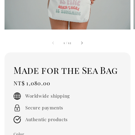
1
/
12
Made for the Sea Bag
Regular
NT$ 1,080.00
price
Worldwide shipping
Secure payments
Authentic products
Color