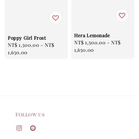
Hera Lemonade
Poppy Girl Frost
Regular
NT$ 1,500.00
-
NT$
Regular
NT$ 1,500.00
-
NT$
price
1,650.00
price
1,650.00
Follow us