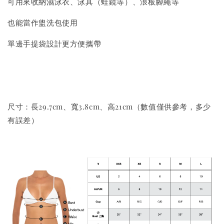
可用來收納濕泳衣、泳具（蛙鏡等）、浪板腳繩等
也能當作盥洗包使用
單邊手提袋設計更方便攜帶
尺寸：長29.7cm、寬3.8cm、高21cm（數值僅供參考，多少
有誤差）