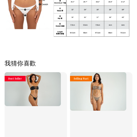
我猜你喜歡
Best Seller
Selling Fast